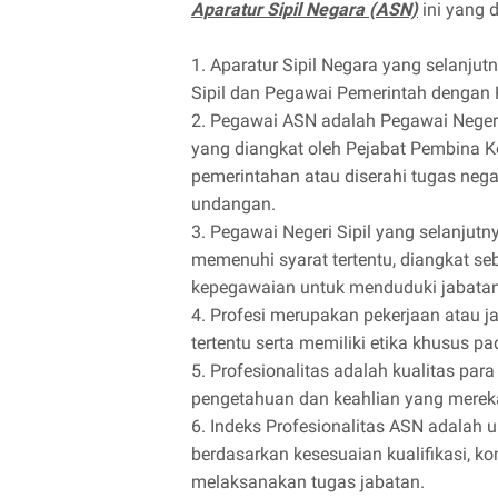
Aparatur Sipil Negara (ASN)
ini yang 
1. Aparatur Sipil Negara yang selanjut
Sipil dan Pegawai Pemerintah dengan P
2. Pegawai ASN adalah Pegawai Negeri
yang diangkat oleh Pejabat Pembina K
pemerintahan atau diserahi tugas nega
undangan.
3. Pegawai Negeri Sipil yang selanjut
memenuhi syarat tertentu, diangkat s
kepegawaian untuk menduduki jabatan
4. Profesi merupakan pekerjaan atau j
tertentu serta memiliki etika khusus pa
5. Profesionalitas adalah kualitas para
pengetahuan dan keahlian yang mereka
6. Indeks Profesionalitas ASN adalah 
berdasarkan kesesuaian kualifikasi, k
melaksanakan tugas jabatan.