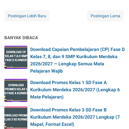
Postingan Lebih Baru
Postingan Lama
BANYAK DIBACA
Download Capaian Pembelajaran (CP) Fase D
Kelas 7, 8, dan 9 SMP Kurikulum Merdeka
2026/2027 — Lengkap Semua Mata
Pelajaran Wajib
Download Promes Kelas 1 SD Fase A
Kurikulum Merdeka 2026/2027 (Lengkap 6
Mata Pelajaran)
Download Promes Kelas 3 SD Fase B
Kurikulum Merdeka 2026/2027 Lengkap (7
Mapel, Format Excel)