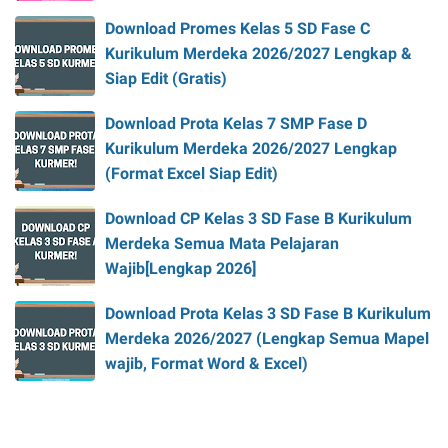
Download Promes Kelas 5 SD Fase C
Kurikulum Merdeka 2026/2027 Lengkap &
Siap Edit (Gratis)
Download Prota Kelas 7 SMP Fase D
Kurikulum Merdeka 2026/2027 Lengkap
(Format Excel Siap Edit)
Download CP Kelas 3 SD Fase B Kurikulum
Merdeka Semua Mata Pelajaran
Wajib[Lengkap 2026]
Download Prota Kelas 3 SD Fase B Kurikulum
Merdeka 2026/2027 (Lengkap Semua Mapel
wajib, Format Word & Excel)