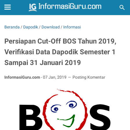
Beranda
/
Dapodik
/
Download
/
Informasi
Persiapan Cut-Off BOS Tahun 2019,
Verifikasi Data Dapodik Semester 1
Sampai 31 Januari 2019
InformasiGuru.com
-
07 Jan, 2019
Posting Komentar