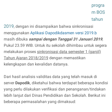
progra
m BOS
tahun
2019
, dengan ini disampaikan bahwa sinkronisasi
menggunakan
Aplikasi Dapodikdasmen versi 2019.b
masih dibuka
sampai dengan Tanggal 31 Januari 2019
,
Pukul 23.59 WIB. Untuk itu sekolah dihimbau untuk segera
melakukan proses
sinkronisasi data semester 1 (ganjil)
Tahun Ajaran 2018/2019
dengan memastikan
kelengkapan dan kevalidan datanya.
Dari hasil analisis validitas data yang telah masuk di
server
Dapodik
, diketahui bahwa terdapat beberapa kondisi
yang perlu dilakukan verifikasi dan penanganan/tindakan
lebih lanjut dari Dinas Pendidikan dan Sekolah. Berikut ini
beberapa permasalahan yang dimaksud: