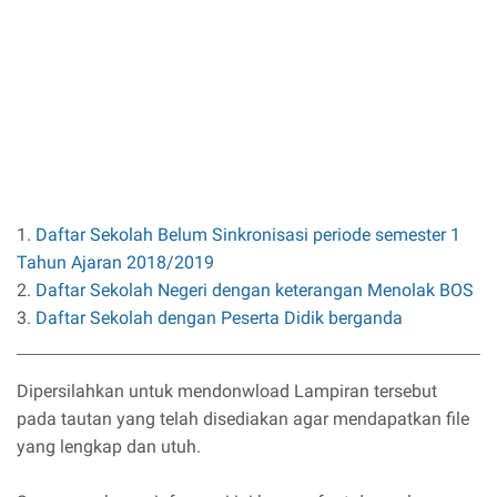
1.
Daftar Sekolah Belum Sinkronisasi periode semester 1
Tahun Ajaran 2018/2019
2.
Daftar Sekolah Negeri dengan keterangan Menolak BOS
3.
Daftar Sekolah dengan Peserta Didik berganda
Dipersilahkan untuk mendonwload Lampiran tersebut
pada tautan yang telah disediakan agar mendapatkan file
yang lengkap dan utuh.