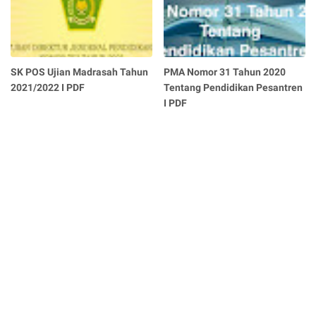
SK POS Ujian Madrasah Tahun
PMA Nomor 31 Tahun 2020
2021/2022 I PDF
Tentang Pendidikan Pesantren
I PDF