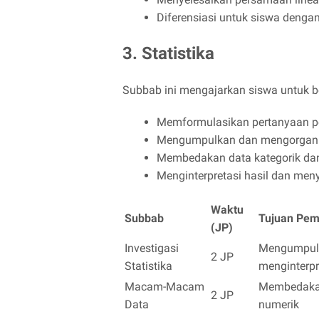
Diferensiasi untuk siswa dengan
3. Statistika
Subbab ini mengajarkan siswa untuk berp
Memformulasikan pertanyaan pe
Mengumpulkan dan mengorganisas
Membedakan data kategorik da
Menginterpretasi hasil dan men
Waktu
Subbab
Tujuan Pem
(JP)
Investigasi
Mengumpul
2 JP
Statistika
menginterpr
Macam-Macam
Membedakan
2 JP
Data
numerik