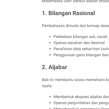
Matematika SMP. Berikut adalah strukt
1. Bilangan Rasional
Pembahasan dimulai dari konsep dasar
Perbedaan bilangan asli, cacah, 
Operasi pecahan dan desimal
Penafsiran data sehari-hari (suhu
Penggunaan garis bilangan dan a
2. Aljabar
Bab ini membantu siswa memahami kons
nyata:
Membentuk ekspresi aljabar dari 
Operasi penjumlahan dan pengu
Menyelesaikan persamaan linear