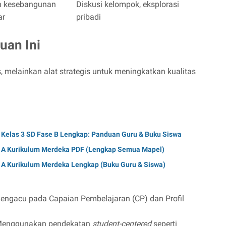
n kesebangunan
Diskusi kelompok, eksplorasi
ar
pribadi
uan Ini
, melainkan alat strategis untuk meningkatkan kualitas
Kelas 3 SD Fase B Lengkap: Panduan Guru & Buku Siswa
e A Kurikulum Merdeka PDF (Lengkap Semua Mapel)
 A Kurikulum Merdeka Lengkap (Buku Guru & Siswa)
ngacu pada Capaian Pembelajaran (CP) dan Profil
enggunakan pendekatan
student-centered
seperti