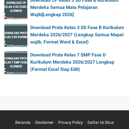
Download CP Kelas 3 SD Fase B Kurikulum
Merdeka Semua Mata Pelajaran
Wajib[Lengkap 2026]
Download Prota Kelas 3 SD Fase B Kurikulum
Merdeka 2026/2027 (Lengkap Semua Mapel
wajib, Format Word & Excel)
Download Prota Kelas 7 SMP Fase D
Kurikulum Merdeka 2026/2027 Lengkap
(Format Excel Siap Edit)
Beranda
Disclaimer
Privacy Policy
Daftar Isi Situs