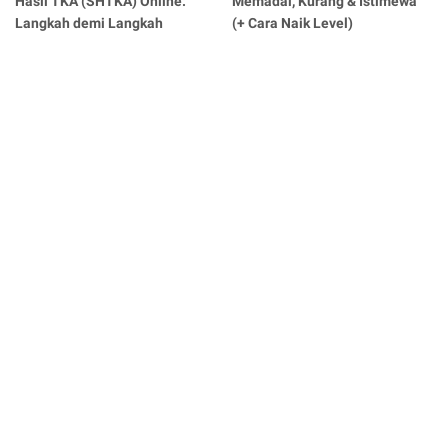
Hasil TKA (SHTKA) Online:
Memadai, Kurang & Istimewa
Langkah demi Langkah
(+ Cara Naik Level)