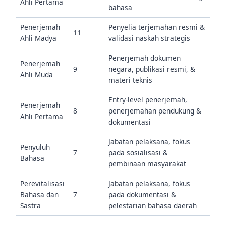
Ahli Pertama
bahasa
Penerjemah
Penyelia terjemahan resmi &
11
Ahli Madya
validasi naskah strategis
Penerjemah dokumen
Penerjemah
9
negara, publikasi resmi, &
Ahli Muda
materi teknis
Entry-level penerjemah,
Penerjemah
8
penerjemahan pendukung &
Ahli Pertama
dokumentasi
Jabatan pelaksana, fokus
Penyuluh
7
pada sosialisasi &
Bahasa
pembinaan masyarakat
Perevitalisasi
Jabatan pelaksana, fokus
Bahasa dan
7
pada dokumentasi &
Sastra
pelestarian bahasa daerah