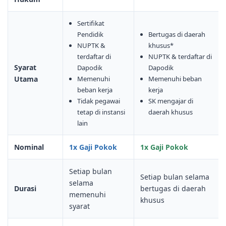
Sertifikat
Pendidik
Bertugas di daerah
NUPTK &
khusus*
terdaftar di
NUPTK & terdaftar di
Syarat
Dapodik
Dapodik
Utama
Memenuhi
Memenuhi beban
beban kerja
kerja
Tidak pegawai
SK mengajar di
tetap di instansi
daerah khusus
lain
Nominal
1x Gaji Pokok
1x Gaji Pokok
Setiap bulan
Setiap bulan selama
selama
Durasi
bertugas di daerah
memenuhi
khusus
syarat