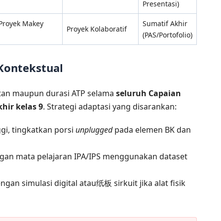
Presentasi)
(Proyek Makey
Sumatif Akhir
Proyek Kolaboratif
(PAS/Portofolio)
Kontekstual
tan maupun durasi ATP selama
seluruh Capaian
hir kelas 9
. Strategi adaptasi yang disarankan:
ggi, tingkatkan porsi
unplugged
pada elemen BK dan
engan mata pelajaran IPA/IPS menggunakan dataset
an simulasi digital atau纸板 sirkuit jika alat fisik