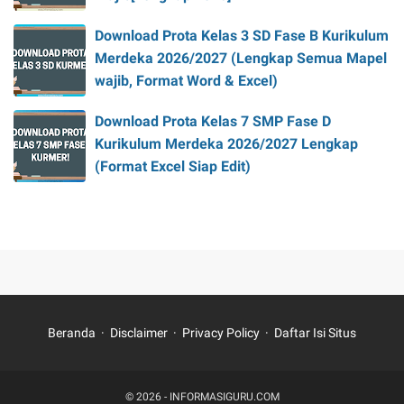
Download Prota Kelas 3 SD Fase B Kurikulum
Merdeka 2026/2027 (Lengkap Semua Mapel
wajib, Format Word & Excel)
Download Prota Kelas 7 SMP Fase D
Kurikulum Merdeka 2026/2027 Lengkap
(Format Excel Siap Edit)
Beranda
Disclaimer
Privacy Policy
Daftar Isi Situs
© 2026 -
INFORMASIGURU.COM