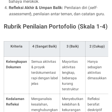
bahaya merokok.
Refleksi Akhir & Umpan Balik:
Penilaian diri (
self-
assessment
), penilaian antar teman, dan catatan guru.
Rubrik Penilaian Portofolio (Skala 1-4)
Kriteria
4 (Sangat Baik)
3 (Baik)
2 (Cukup)
Kelengkapan
Semua aktivitas
Mayoritas
Hanya
Dokumen
& proyek
aktivitas
sebagian
terdokumentasi
lengkap,
aktivitas
rapi dengan label
beberapa
dimasukkan
jelas
kurang
terstruktur
Kedalaman
Menganalisis
Menyebutkan
Refleksi
Refleksi
kesalahan,
kelebihan &
bersifat
menghubungkan
kekurangan
deskriptif