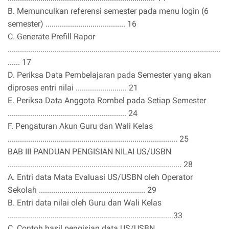
B. Memunculkan referensi semester pada menu login (6
semester) ....................................... 16
C. Generate Prefill Rapor
........................................................................................................
...... 17
D. Periksa Data Pembelajaran pada Semester yang akan
diproses entri nilai ......................... 21
E. Periksa Data Anggota Rombel pada Setiap Semester
.......................................................... 24
F. Pengaturan Akun Guru dan Wali Kelas
................................................................................... 25
BAB III PANDUAN PENGISIAN NILAI US/USBN
..................................................................................... 28
A. Entri data Mata Evaluasi US/USBN oleh Operator
Sekolah .................................................... 29
B. Entri data nilai oleh Guru dan Wali Kelas
................................................................................ 33
C. Contoh hasil pengisian data US/USBN