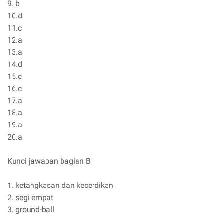
9. b
10.d
11.c
12.a
13.a
14.d
15.c
16.c
17.a
18.a
19.a
20.a
Kunci jawaban bagian B
1. ketangkasan dan kecerdikan
2. segi empat
3. ground-ball