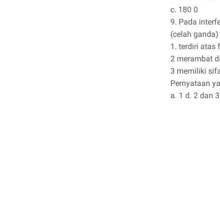
c. 180 0
9. Pada inter
(celah ganda)
1. terdiri atas
2 merambat da
3 memiliki sif
Pernyataan ya
a. 1 d. 2 dan 3