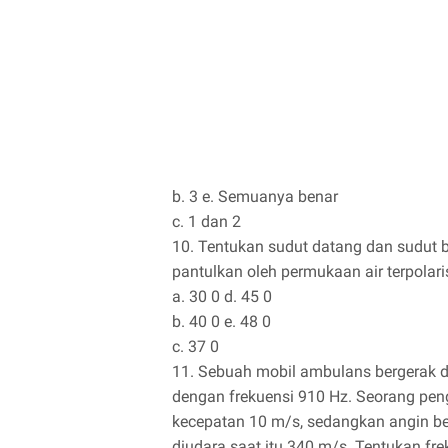
b. 3 e. Semuanya benar
c. 1 dan 2
10. Tentukan sudut datang dan sudut b
pantulkan oleh permukaan air terpolarisas
a. 30 0 d. 45 0
b. 40 0 e. 48 0
c. 37 0
11. Sebuah mobil ambulans bergerak 
dengan frekuensi 910 Hz. Seorang pen
kecepatan 10 m/s, sedangkan angin be
diudara saat itu 340 m/s. Tentukan fr