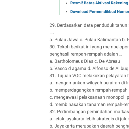
Resmi! Batas Aktivasi Rekening
Download Permendikbud Nomor 
29. Berdasarkan data penduduk tahun 
….
a. Pulau Jawa c. Pulau Kalimantan b. 
30. Tokoh berikut ini yang mempelopor
penghasil rempah-rempah adalah ….
a. Bartholomeus Dias c. De Abreau
b. Vasco d agama d. Alfonso de Al bu
31. Tujuan VOC melakukan pelayaran h
a. mengamankan wilayah perairan di I
b. memperdagangkan rempah-rempah d
c. mengawasi pelaksanaan monopoli 
d. membinasakan tanaman rempah-rem
32. Pertimbangan pemindahan markas 
a. letak jayakarta lebih strategis di ja
b. Jayakarta merupakan daerah pengha