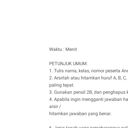
Waktu : Menit
PETUNJUK UMUM:
1. Tulis nama, kelas, nomor peserta A
2. Arsirlah atau hitamkan huruf A, B,
paling tepat.
3. Gunakan pensil 2B, dan penghapus k
4. Apabila ingin mengganti jawaban h
arsir /
hitamkan jawaban yang benar.
6. Jenis tanah yang persebarannya pali