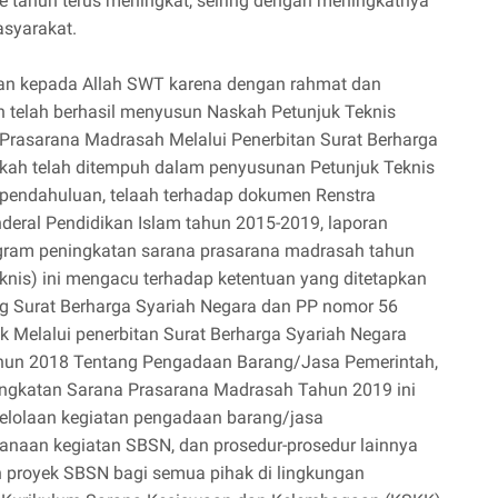
e tahun terus meningkat, seiring dengan meningkatnya
asyarakat.
tkan kepada Allah SWT karena dengan rahmat dan
h telah berhasil menyusun Naskah Petunjuk Teknis
Prasarana Madrasah Melalui Penerbitan Surat Berharga
kah telah ditempuh dalam penyusunan Petunjuk Teknis
i pendahuluan, telaah terhadap dokumen Renstra
deral Pendidikan Islam tahun 2015-2019, laporan
ogram peningkatan sarana prasarana madrasah tahun
knis) ini mengacu terhadap ketentuan yang ditetapkan
g Surat Berharga Syariah Negara dan PP nomor 56
 Melalui penerbitan Surat Berharga Syariah Negara
ahun 2018 Tentang Pengadaan Barang/Jasa Pemerintah,
ingkatan Sarana Prasarana Madrasah Tahun 2019 ini
lolaan kegiatan pengadaan barang/jasa
anaan kegiatan SBSN, dan prosedur-prosedur lainnya
 proyek SBSN bagi semua pihak di lingkungan