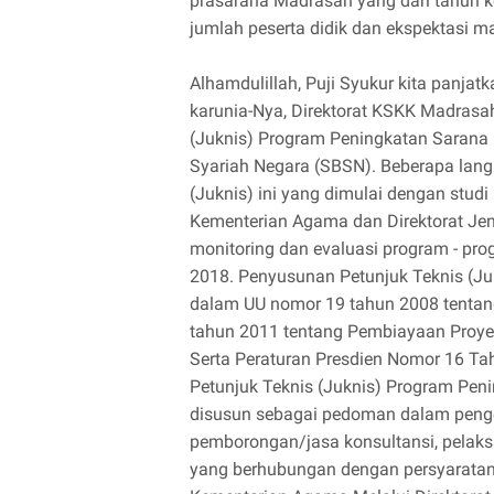
prasarana Madrasah yang dari tahun k
jumlah peserta didik dan ekspektasi m
Alhamdulillah, Puji Syukur kita panja
karunia-Nya, Direktorat KSKK Madrasa
(Juknis) Program Peningkatan Sarana 
Syariah Negara (SBSN). Beberapa lang
(Juknis) ini yang dimulai dengan stud
Kementerian Agama dan Direktorat Jen
monitoring dan evaluasi program - pr
2018. Penyusunan Petunjuk Teknis (Ju
dalam UU nomor 19 tahun 2008 tentan
tahun 2011 tentang Pembiayaan Proyek
Serta Peraturan Presdien Nomor 16 T
Petunjuk Teknis (Juknis) Program Pen
disusun sebagai pedoman dalam penge
pemborongan/jasa konsultansi, pelaks
yang berhubungan dengan persyaratan