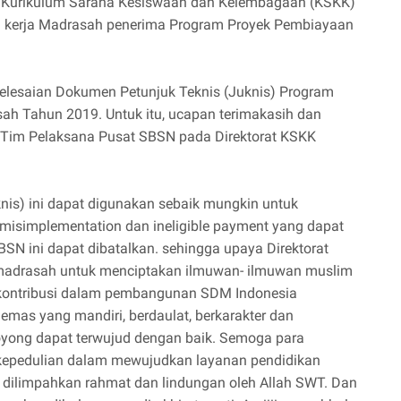
t Kurikulum Sarana Kesiswaan dan Kelembagaan (KSKK)
 kerja Madrasah penerima Program Proyek Pembiayaan
yelesaian Dokumen Petunjuk Teknis (Juknis) Program
h Tahun 2019. Untuk itu, ucapan terimakasih dan
Tim Pelaksana Pusat SBSN pada Direktorat KSKK
nis) ini dapat digunakan sebaik mungkin untuk
misimplementation dan ineligible payment yang dapat
 ini dapat dibatalkan. sehingga upaya Direktorat
madrasah untuk menciptakan ilmuwan- ilmuwan muslim
erkontribusi dalam pembangunan SDM Indonesia
mas yang mandiri, berdaulat, berkarakter dan
oyong dapat terwujud dengan baik. Semoga para
kepedulian dalam mewujudkan layanan pendidikan
 dilimpahkan rahmat dan lindungan oleh Allah SWT. Dan