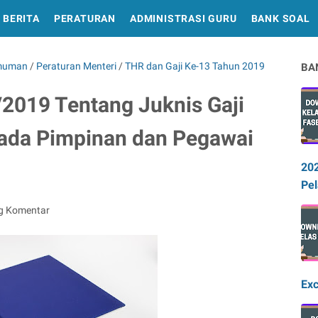
BERITA
PERATURAN
ADMINISTRASI GURU
BANK SOAL
muman
/
Peraturan Menteri
/
THR dan Gaji Ke-13 Tahun 2019
BA
019 Tentang Juknis Gaji
pada Pimpinan dan Pegawai
20
Pel
g Komentar
Exc