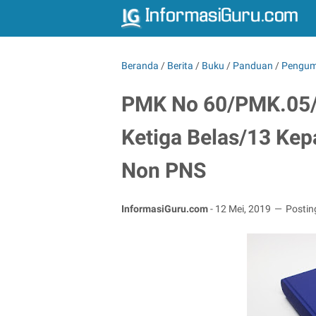
Beranda
/
Berita
/
Buku
/
Panduan
/
Pengu
PMK No 60/PMK.05/2
Ketiga Belas/13 Ke
Non PNS
InformasiGuru.com
-
12 Mei, 2019
Postin