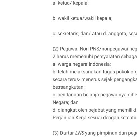
a. ketua/ kepala;
b. wakil ketua/wakil kepala;
c. sekretaris; dan/ atau d. anggota, 
(2) Pegawai Non PNS/nonpegawai nege
2 harus memenuhi persyaratan sebagai
a. warga negara Indonesia;
b. telah melaksanakan tugas pokok org
secara terus- menerus sejak pengangk
be:rsangkutan;
c. pendanaan belanja pegawainya dib
Negara; dan
d. diangkat oleh pejabat yang memili
Perjanjian Kerja sesuai dengan ketent
(3) Daftar
LNS
yang
pimpinan dan pega