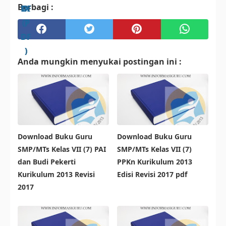
Berbagi :
DF
IX
IX
(P
(P
)
DF
DF
)
)
Anda mungkin menyukai postingan ini :
Download Buku Guru
Download Buku Guru
SMP/MTs Kelas VII (7) PAI
SMP/MTs Kelas VII (7)
dan Budi Pekerti
PPKn Kurikulum 2013
Kurikulum 2013 Revisi
Edisi Revisi 2017 pdf
2017