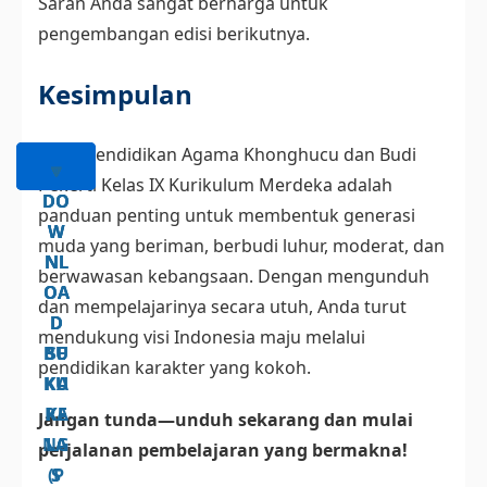
Saran Anda sangat berharga untuk
pengembangan edisi berikutnya.
Kesimpulan
Buku Pendidikan Agama Khonghucu dan Budi
🔽
🔽
🔽
Pekerti Kelas IX Kurikulum Merdeka adalah
DO
DO
DO
panduan penting untuk membentuk generasi
W
W
W
muda yang beriman, berbudi luhur, moderat, dan
NL
NL
NL
berwawasan kebangsaan. Dengan mengunduh
OA
OA
OA
dan mempelajarinya secara utuh, Anda turut
D
D
D
mendukung visi Indonesia maju melalui
BU
BU
SE
pendidikan karakter yang kokoh.
KU
KU
KA
RA
KE
KE
Jangan tunda—unduh sekarang dan mulai
NG
LA
LA
perjalanan pembelajaran yang bermakna!
(P
S
S