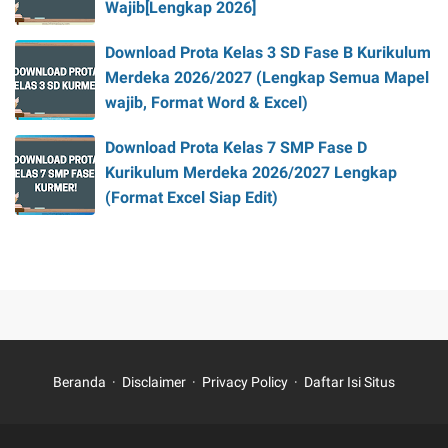
Wajib[Lengkap 2026]
Download Prota Kelas 3 SD Fase B Kurikulum
Merdeka 2026/2027 (Lengkap Semua Mapel
wajib, Format Word & Excel)
Download Prota Kelas 7 SMP Fase D
Kurikulum Merdeka 2026/2027 Lengkap
(Format Excel Siap Edit)
Beranda
Disclaimer
Privacy Policy
Daftar Isi Situs