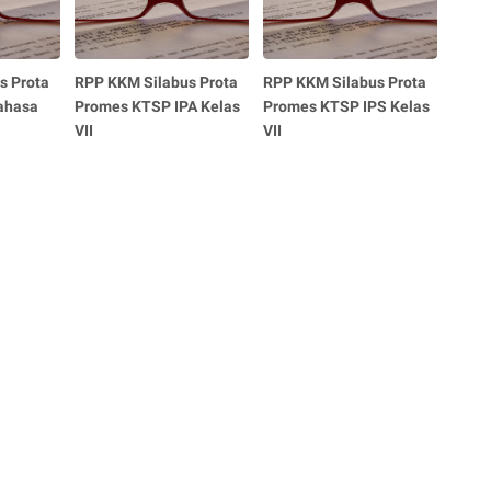
s Prota
RPP KKM Silabus Prota
RPP KKM Silabus Prota
ahasa
Promes KTSP IPA Kelas
Promes KTSP IPS Kelas
VII
VII