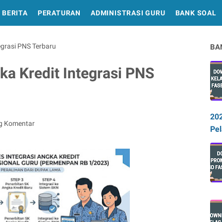
BERITA
PERATURAN
ADMINISTRASI GURU
BANK SOAL
egrasi PNS Terbaru
BA
a Kredit Integrasi PNS
20
g Komentar
Pel