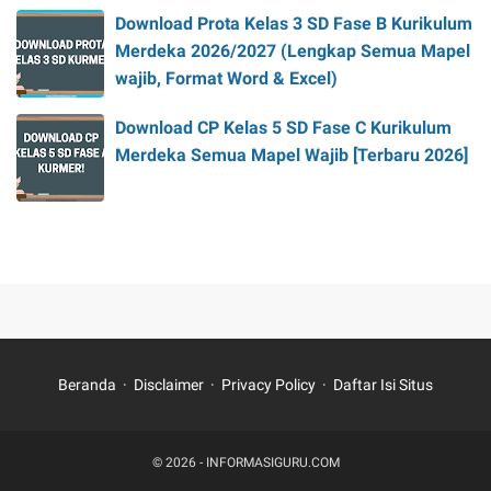
Download Prota Kelas 3 SD Fase B Kurikulum
Merdeka 2026/2027 (Lengkap Semua Mapel
wajib, Format Word & Excel)
Download CP Kelas 5 SD Fase C Kurikulum
Merdeka Semua Mapel Wajib [Terbaru 2026]
Beranda
Disclaimer
Privacy Policy
Daftar Isi Situs
© 2026 -
INFORMASIGURU.COM