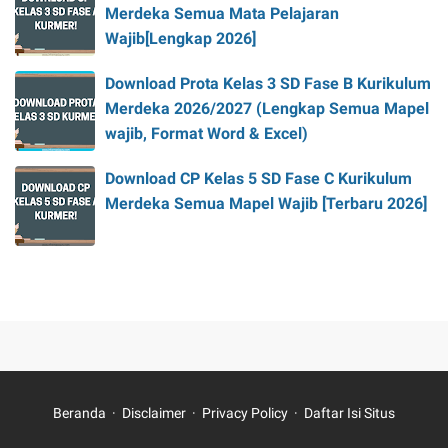
Merdeka Semua Mata Pelajaran
Wajib[Lengkap 2026]
Download Prota Kelas 3 SD Fase B Kurikulum
Merdeka 2026/2027 (Lengkap Semua Mapel
wajib, Format Word & Excel)
Download CP Kelas 5 SD Fase C Kurikulum
Merdeka Semua Mapel Wajib [Terbaru 2026]
Beranda
Disclaimer
Privacy Policy
Daftar Isi Situs