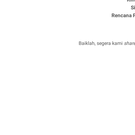
S
Rencana 
Baiklah, segera kami
shar