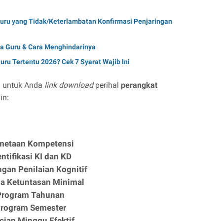
ru yang Tidak/Keterlambatan Konfirmasi Penjaringan
ta Guru & Cara Menghindarinya
uru Tertentu 2026? Cek 7 Syarat Wajib Ini
n untuk Anda
link download
perihal
perangkat
in:
metaan Kompetensi
entifikasi KI dan KD
gan Penilaian Kognitif
ria Ketuntasan Minimal
Program Tahunan
rogram Semester
cian Minggu Efektif