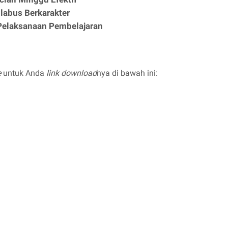
ilabus Berkarakter
Pelaksanaan Pembelajaran
e
untuk Anda
link download
nya di bawah ini: