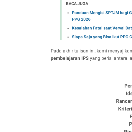
BACA JUGA
Panduan Mengisi SPTJM bagi Gu
PPG 2026
Kesalahan Fatal saat Verval Da
Siapa Saja yang Bisa Ikut PPG G
Pada akhir tulisan ini, kami menyajika
pembelajaran IPS
yang berisi antara la
Pe
Id
Rancan
Krite
P
Rin