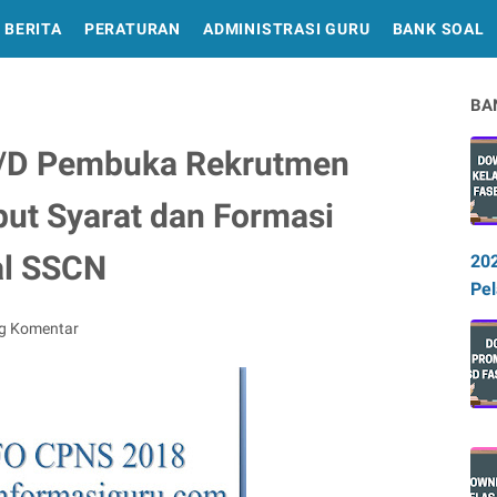
BERITA
PERATURAN
ADMINISTRASI GURU
BANK SOAL
BA
L/D Pembuka Rekrutmen
ut Syarat dan Formasi
al SSCN
20
Pel
ng Komentar