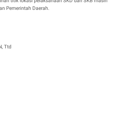
ahan titik lokasi pelaksanaan SKD dan SKB masih
an Pemerintah Daerah.
, Ttd