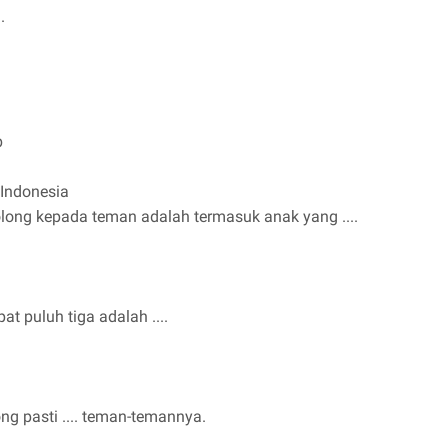
.
b
 Indonesia
ong kepada teman adalah termasuk anak yang ....
t puluh tiga adalah ....
g pasti .... teman-temannya.