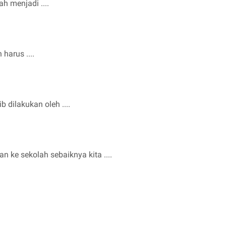
h menjadi ....
harus ....
 dilakukan oleh ....
 ke sekolah sebaiknya kita ....