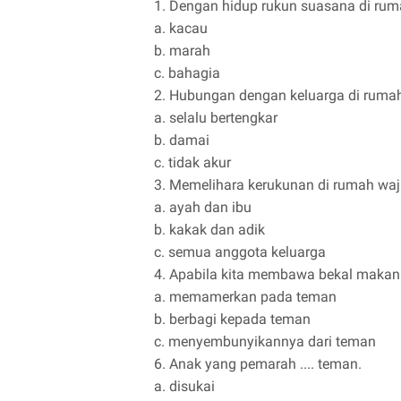
1. Dengan hidup rukun suasana di ruma
a. kacau
b. marah
c. bahagia
2. Hubungan dengan keluarga di rumah 
a. selalu bertengkar
b. damai
c. tidak akur
3. Memelihara kerukunan di rumah wajib
a. ayah dan ibu
b. kakak dan adik
c. semua anggota keluarga
4. Apabila kita membawa bekal makanan
a. memamerkan pada teman
b. berbagi kepada teman
c. menyembunyikannya dari teman
6. Anak yang pemarah .... teman.
a. disukai