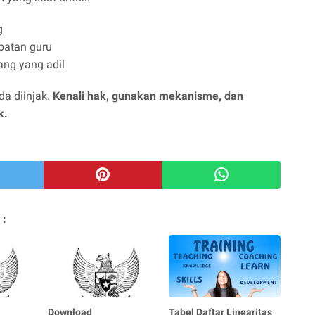
g
batan guru
ng yang adil
da diinjak.
Kenali hak, gunakan mekanisme, dan
k.
 :
Download
Tabel Daftar Linearitas