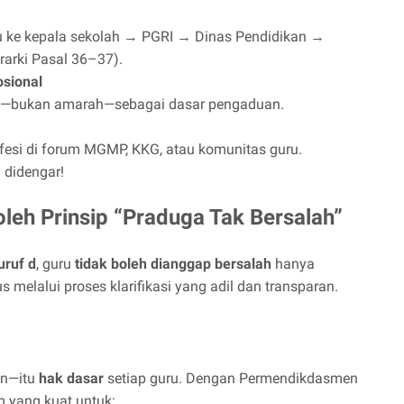
lu ke kepala sekolah → PGRI → Dinas Pendidikan →
rarki Pasal 36–37).
sional
ran—bukan amarah—sebagai dasar pengaduan.
ofesi di forum MGMP, KKG, atau komunitas guru.
 didengar!
 oleh Prinsip “Praduga Tak Bersalah”
uruf d
, guru
tidak boleh dianggap bersalah
hanya
 melalui proses klarifikasi yang adil dan transparan.
an—itu
hak dasar
setiap guru. Dengan Permendikdasmen
 yang kuat untuk: