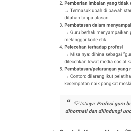
Pemberian imbalan yang tidak w
→ Termasuk upah di bawah stand
ditahan tanpa alasan.
Pembatasan dalam menyampai
→ Guru berhak menyampaikan pe
melanggar kode etik.
Pelecehan terhadap profesi
→ Misalnya: dihina sebagai “gur
dilecehkan lewat media sosial 
Pembatasan/pelarangan yang 
→ Contoh: dilarang ikut pelatiha
kesempatan naik pangkat meski
💡 Intinya:
Profesi guru b
dihormati dan dilindungi u