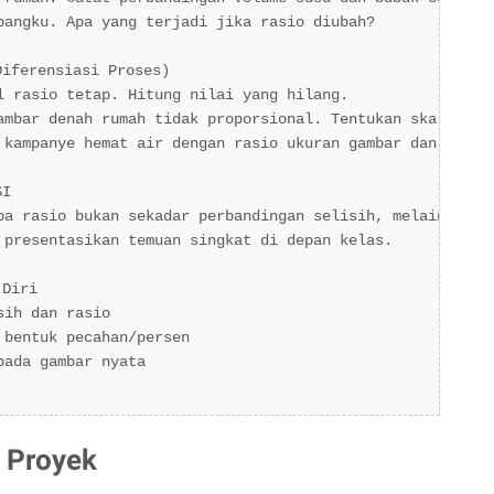
bangku. Apa yang terjadi jika rasio diubah?

iferensiasi Proses)

l rasio tetap. Hitung nilai yang hilang.

ambar denah rumah tidak proporsional. Tentukan skala yang
 kampanye hemat air dengan rasio ukuran gambar dan teks y
I

pa rasio bukan sekadar perbandingan selisih, melainkan pe
 presentasikan temuan singkat di depan kelas.

Diri

ih dan rasio

bentuk pecahan/persen

ada gambar nyata

n Proyek