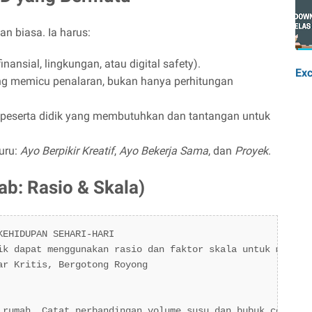
n biasa. Ia harus:
inansial, lingkungan, atau digital safety).
Exc
g memicu penalaran, bukan hanya perhitungan
 peserta didik yang membutuhkan dan tantangan untuk
uru:
Ayo Berpikir Kreatif
,
Ayo Bekerja Sama
, dan
Proyek
.
ab: Rasio & Skala)
EHIDUPAN SEHARI-HARI

ik dapat menggunakan rasio dan faktor skala untuk menyele
r Kritis, Bergotong Royong

 rumah. Catat perbandingan volume susu dan bubuk cokelat.