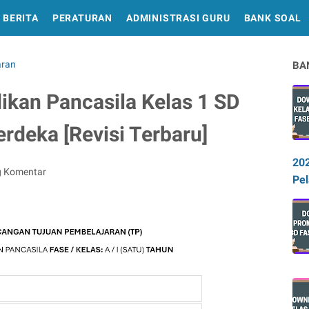
BERITA
PERATURAN
ADMINISTRASI GURU
BANK SOAL
aran
BA
kan Pancasila Kelas 1 SD
rdeka [Revisi Terbaru]
20
g Komentar
Pel