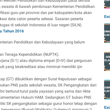
leh Menteri Pendidikan dan Kebudayaan pada semua
un swasta di bawah pembinaan Kementerian Pendidikan
fikasi guru per provinsi dan per kabupaten/kota akan
Exc
ikasi data calon peserta selesai. Sasaran peserta
tugas di sekolah Indonesia di luar negeri (SILN).
ru Tahun 2016
nterian Pendidikan dan Kebudayaan yang belum
dan Tenaga Kependidikan (NUPTK).
arjana (S-1) atau diploma empat (D-IV) dari perguruan
di yang terakreditasi atau minimal memiliki ijin
etap (GT) dibuktikan dengan Surat Keputusan sebagai
bukan PNS pada sekolah swasta, SK Pengangkatan dari
ir berturut-turut pada yayasan yang sama dan Akte
ri Kementerian Hukum HAM. Sedangkan GT bukan PNS
liki SK pengangkatan sebagai gurur honor tetap dengan
Exc
ng berwenang (Bupati/Walikota/ Gubernur) minimum 2