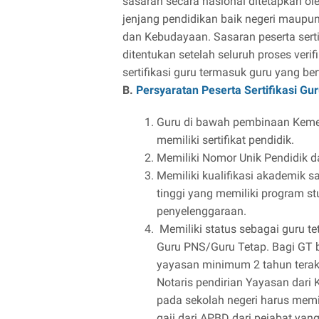
sasaran secara nasional ditetapkan o
jenjang pendidikan baik negeri maup
dan Kebudayaan. Sasaran peserta serti
ditentukan setelah seluruh proses verif
sertifikasi guru termasuk guru yang ber
B.
Persyaratan Peserta Sertifikasi Gu
Guru di bawah pembinaan Keme
memiliki sertifikat pendidik.
Memiliki Nomor Unik Pendidik 
Memiliki kualifikasi akademik s
tinggi yang memiliki program stu
penyelenggaraan.
Memiliki status sebagai guru t
Guru PNS/Guru Tetap. Bagi GT 
yayasan minimum 2 tahun terakh
Notaris pendirian Yayasan da
pada sekolah negeri harus memi
gaji dari APBD dari pejabat ya