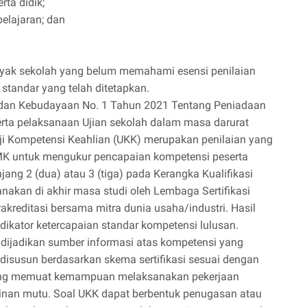
rta didik;
belajaran; dan
ak sekolah yang belum memahami esensi penilaian
 standar yang telah ditetapkan.
 dan Kebudayaan No. 1 Tahun 2021 Tentang Peniadaan
erta pelaksanaan Ujian sekolah dalam masa darurat
Uji Kompetensi Keahlian (UKK) merupakan penilaian yang
MK untuk mengukur pencapaian kompetensi peserta
njang 2 (dua) atau 3 (tiga) pada Kerangka Kualifikasi
anakan di akhir masa studi oleh Lembaga Sertifikasi
akreditasi bersama mitra dunia usaha/industri. Hasil
dikator ketercapaian standar kompetensi lulusan.
 dijadikan sumber informasi atas kompetensi yang
K disusun berdasarkan skema sertifikasi sesuai dengan
i yang memuat kemampuan melaksanakan pekerjaan
aminan mutu. Soal UKK dapat berbentuk penugasan atau