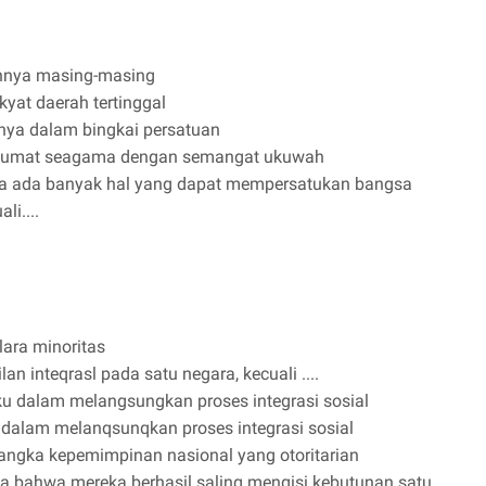
hnya masing-masing
yat daerah tertinggal
ya dalam bingkai persatuan
a umat seagama dengan semangat ukuwah
ka ada banyak hal yang dapat mempersatukan bangsa
li....
lara minoritas
an inteqrasl pada satu negara, kecuali ....
 baku dalam melangsungkan proses integrasi sosial
 dalam melanqsunqkan proses integrasi sosial
angka kepemimpinan nasional yang otoritarian
 bahwa mereka berhasil saling mengisi kebutunan satu