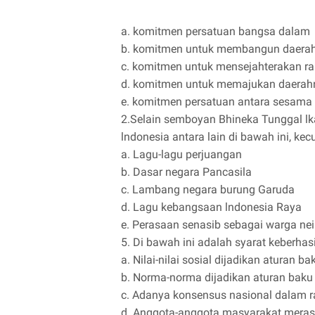
a. komitmen persatuan bangsa dalam
b. komitmen untuk membangun daera
c. komitmen untuk mensejahterakan rak
d. komitmen untuk memajukan daerahn
e. komitmen persatuan antara sesam
2.Selain semboyan Bhineka Tunggal l
lndonesia antara lain di bawah ini, kecua
a. Lagu-lagu perjuangan
b. Dasar negara Pancasila
c. Lambang negara burung Garuda
d. Lagu kebangsaan lndonesia Raya
e. Perasaan senasib sebagai warga nei
5. Di bawah ini adalah syarat keberhasil
a. Nilai-nilai sosial dijadikan aturan
b. Norma-norma dijadikan aturan baku
c. Adanya konsensus nasional dalam r
d. Anggota-anggota masyarakat merasa